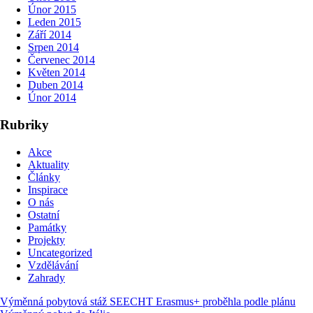
Únor 2015
Leden 2015
Září 2014
Srpen 2014
Červenec 2014
Květen 2014
Duben 2014
Únor 2014
Rubriky
Akce
Aktuality
Články
Inspirace
O nás
Ostatní
Památky
Projekty
Uncategorized
Vzdělávání
Zahrady
Výměnná pobytová stáž SEECHT Erasmus+ proběhla podle plánu