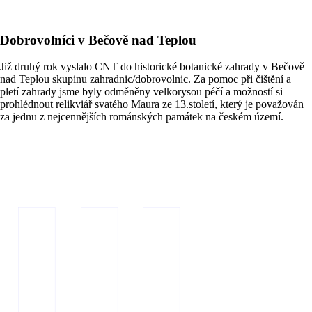
Dobrovolníci v Bečově nad Teplou
Již druhý rok vyslalo CNT do historické botanické zahrady v Bečově
nad Teplou skupinu zahradnic/dobrovolnic. Za pomoc při čištění a
pletí zahrady jsme byly odměněny velkorysou péčí a možností si
prohlédnout relikviář svatého Maura ze 13.století, který je považován
za jednu z nejcennějších románských památek na českém území.