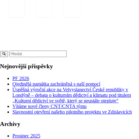
Nejnovější příspěvky
PF 2026
Ojedinělá památka zachráněná s naší pomocí
Úspěšná výroční akce na Velvyslanectví České republiky v
Londýně – debata o kulturním dědictví a klimatu pod titulem
„Kulturní dědictví ve světě, který se neustále otepluje“
Vítáme nové členy CNT/CNTA týmu
Slavnostní otevření našeho pilotního projektu ve Zdislavicích
Archivy
Prosinec 2025