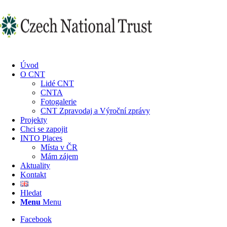
Úvod
O CNT
Lidé CNT
CNTA
Fotogalerie
CNT Zpravodaj a Výroční zprávy
Projekty
Chci se zapojit
INTO Places
Místa v ČR
Mám zájem
Aktuality
Kontakt
Hledat
Menu
Menu
Facebook