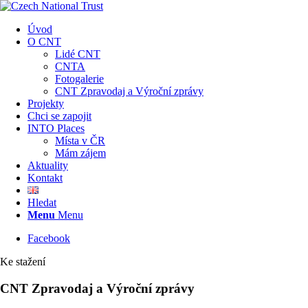
Úvod
O CNT
Lidé CNT
CNTA
Fotogalerie
CNT Zpravodaj a Výroční zprávy
Projekty
Chci se zapojit
INTO Places
Místa v ČR
Mám zájem
Aktuality
Kontakt
Hledat
Menu
Menu
Facebook
Ke stažení
CNT Zpravodaj a Výroční zprávy