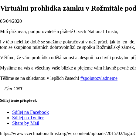
Virtuální prohlídka zámku v Rožmitále p
05/04/2020
Milí příznivci, podporovatelé a přátelé Czech National Trustu,
i v této nelehké době se snažíme pokračovat v naší práci, jak to jen 
tom se skupinou místních dobrovolníků ze spolku Rožmitálský zámek, 
Věříme, že vám prohlídka udělá radost a alespoň na chvíli poskytne příj
Myslíme na vás a všechny vaše blízké a přejeme vám hlavně pevné zdr
Těšíme se na shledanou v lepších časech!
#
spolutozvladneme
– Tým CNT
Sdílej tento příspěvek
Sdílej na Facebook
Sdílej na Twitter
Share by Mail
https://www.czechnationaltrust.org/wp-content/uploads/2015/02/logo