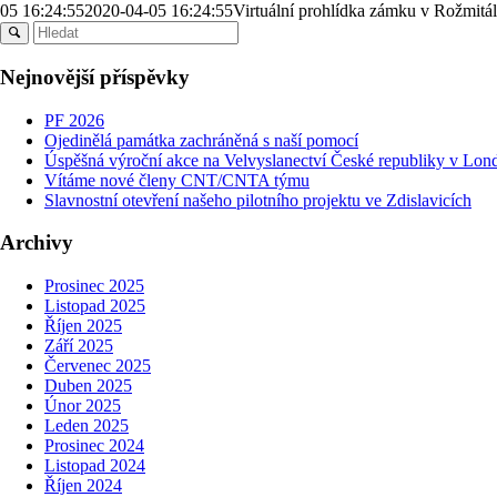
05 16:24:55
2020-04-05 16:24:55
Virtuální prohlídka zámku v Rožmit
Nejnovější příspěvky
PF 2026
Ojedinělá památka zachráněná s naší pomocí
Úspěšná výroční akce na Velvyslanectví České republiky v Londýn
Vítáme nové členy CNT/CNTA týmu
Slavnostní otevření našeho pilotního projektu ve Zdislavicích
Archivy
Prosinec 2025
Listopad 2025
Říjen 2025
Září 2025
Červenec 2025
Duben 2025
Únor 2025
Leden 2025
Prosinec 2024
Listopad 2024
Říjen 2024