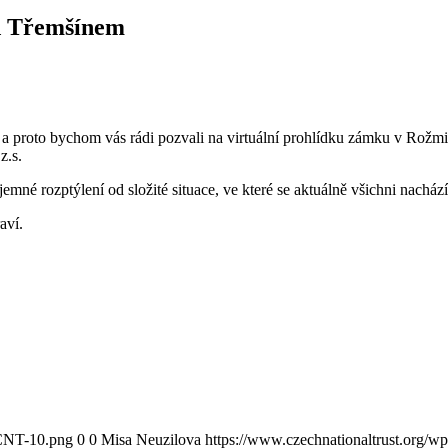
od Třemšínem
jde, a proto bychom vás rádi pozvali na virtuální prohlídku zámku v R
z.s.
emné rozptýlení od složité situace, ve které se aktuálně všichni n
acház
aví.
-CNT-10.png
0
0
Misa Neuzilova
https://www.czechnationaltrust.org/