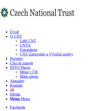
Úvod
O CNT
Lidé CNT
CNTA
Fotogalerie
CNT Zpravodaj a Výroční zprávy
Projekty
Chci se zapojit
INTO Places
Místa v ČR
Mám zájem
Aktuality
Kontakt
Hledat
Menu
Menu
Facebook