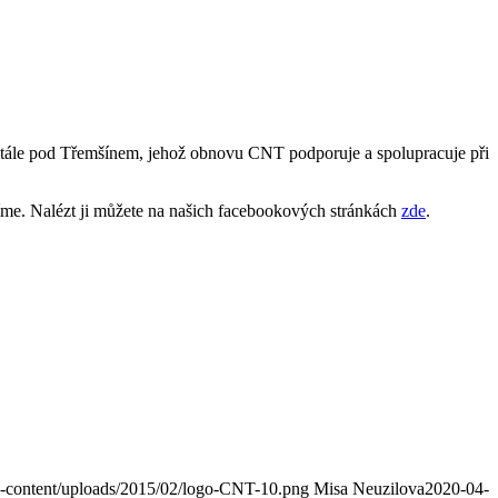
ožmitále pod Třemšínem, jehož obnovu CNT podporuje a spolupracuje při
íme. Nalézt ji můžete na našich facebookových stránkách
zde
.
wp-content/uploads/2015/02/logo-CNT-10.png
Misa Neuzilova
2020-04-