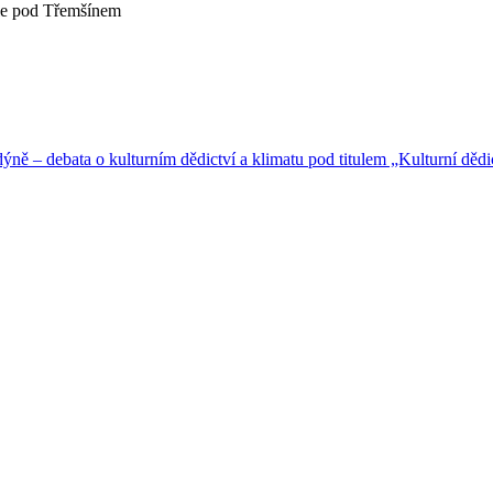
ále pod Třemšínem
ě – debata o kulturním dědictví a klimatu pod titulem „Kulturní dědictv