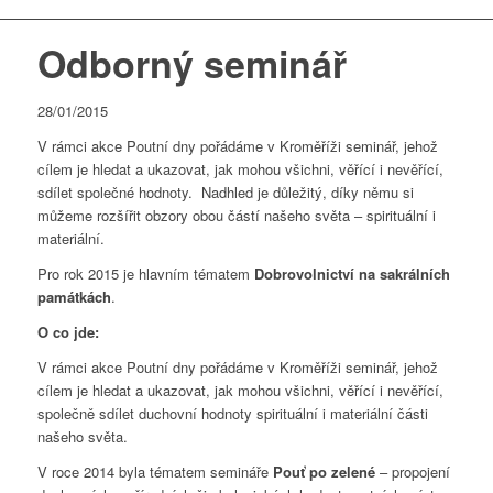
Odborný seminář
28/01/2015
V rámci akce Poutní dny pořádáme v Kroměříži seminář, jehož
cílem je hledat a ukazovat, jak mohou všichni, věřící i nevěřící,
sdílet společné hodnoty. Nadhled je důležitý, díky němu si
můžeme rozšířit obzory obou částí našeho světa – spirituální i
materiální.
Pro rok 2015 je hlavním tématem
Dobrovolnictví na sakrálních
památkách
.
O co jde:
V rámci akce Poutní dny pořádáme v Kroměříži seminář, jehož
cílem je hledat a ukazovat, jak mohou všichni, věřící i nevěřící,
společně sdílet duchovní hodnoty spirituální i materiální části
našeho světa.
V roce 2014 byla tématem semináře
Pouť po zelené
– propojení