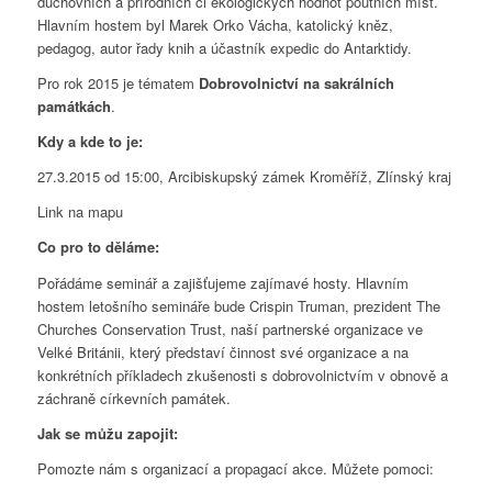
duchovních a přírodních či ekologických hodnot poutních míst.
Hlavním hostem byl Marek Orko Vácha, katolický kněz,
pedagog, autor řady knih a účastník expedic do Antarktidy.
Pro rok 2015 je tématem
Dobrovolnictví na sakrálních
památkách
.
Kdy a kde to je:
27.3.2015 od 15:00, Arcibiskupský zámek Kroměříž, Zlínský kraj
Link na mapu
Co pro to děláme:
Pořádáme seminář a zajišťujeme zajímavé hosty. Hlavním
hostem letošního semináře bude Crispin Truman, prezident The
Churches Conservation Trust, naší partnerské organizace ve
Velké Británii, který představí činnost své organizace a na
konkrétních příkladech zkušenosti s dobrovolnictvím v obnově a
záchraně církevních památek.
Jak se můžu zapojit:
Pomozte nám s organizací a propagací akce. Můžete pomoci: