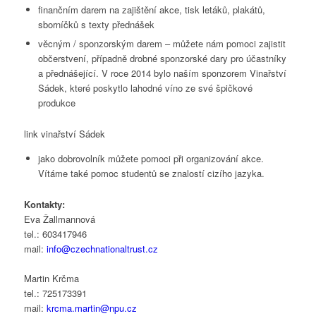
finančním darem na zajištění akce, tisk letáků, plakátů,
sborníčků s texty přednášek
věcným / sponzorským darem – můžete nám pomoci zajistit
občerstvení, případně drobné sponzorské dary pro účastníky
a přednášející. V roce 2014 bylo naším sponzorem Vinařství
Sádek, které poskytlo lahodné víno ze své špičkové
produkce
link vinařství Sádek
jako dobrovolník můžete pomoci při organizování akce.
Vítáme také pomoc studentů se znalostí cizího jazyka.
Kontakty:
Eva Žallmannová
tel.: 603417946
mail:
info@czechnationaltrust.cz
Martin Krčma
tel.: 725173391
mail:
krcma.martin@npu.cz