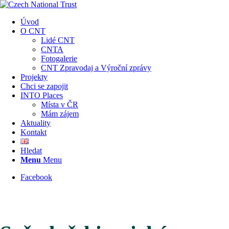
Úvod
O CNT
Lidé CNT
CNTA
Fotogalerie
CNT Zpravodaj a Výroční zprávy
Projekty
Chci se zapojit
INTO Places
Místa v ČR
Mám zájem
Aktuality
Kontakt
Hledat
Menu
Menu
Facebook