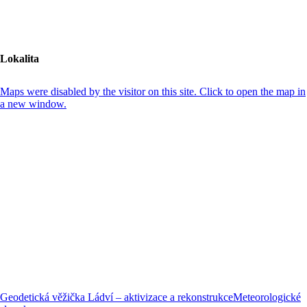
Lokalita
Maps were disabled by the visitor on this site. Click to open the map in
a new window.
Geodetická věžička Ládví – aktivizace a rekonstrukce
Meteorologické