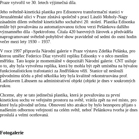
Praze vytvořil ve 30. letech výjimečná díla.
Jeho světelně-kinetická plastika pro Edisonovu transformační stanici v
Jeruzalémské ulici v Praze zůstává společně s prací László Moholy-Nagy
zásadním dílem světelně kinetického sochařství 20. století. Plastika Edisonka
může být považována za automatizovanou tichou verzi Pešánkova dalšího
významného díla –Spektrofonu. Čítala 420 barevných žárovek a předváděla
naprogramované světelně-pohyblivé show pravidelně od sedmi do osmi hodin
večer mezi lety 1930 – 1937.
V roce 1997 připravila Národní galerie v Praze výstavu Zdeňka Pešánka, pro
kterou umělec Federico Díaz vytvořil repliku Edisonky v o něco menším
měřítku. Tato kopie je momentálně v depozitáři Národní galerie. CNT usiluje
o to, aby byla vytvořena replika, která by mohla být zpět umístěna na bývalou
funkcionalistickou trafostanici za Jindřišskou věží. Stanice už neslouží
původnímu účelu a před několika lety byla kvalitně rekonstruována prof.
Ladislavem Lábusem na administrativní objekt (objekt je dnes v soukromých
rukou.
Chceme, aby se tato jedinečná plastika, která je považována za první
kinetickou sochu ve veřejném prostoru na světě, vrátila zpět na své místo, pro
které byla původně určena. Obnovení této atrakce by bylo bezesporu přijato s
nadšením odbornou veřejností na celém světě, neboť Pešánkova tvorba je dnes
proslulá a velmi oceňovaná.
Fotogalerie