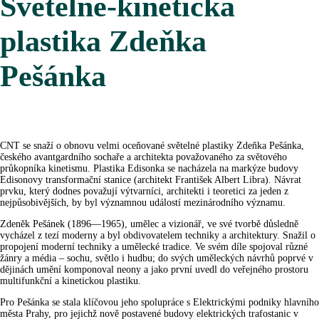
Světelně-kinetická
plastika Zdeňka
Pešánka
CNT se snaží o obnovu velmi oceňované světelné plastiky Zdeňka Pešánka,
českého avantgardního sochaře a architekta považovaného za světového
průkopníka kinetismu. Plastika Edisonka se nacházela na markýze budovy
Edisonovy transformační stanice (architekt František Albert Libra). Návrat
prvku, který dodnes považují výtvarníci, architekti i teoretici za jeden z
nejpůsobivějších, by byl významnou událostí mezinárodního významu.
Zdeněk Pešánek (1896—1965), umělec a vizionář, ve své tvorbě důsledně
vycházel z tezí moderny a byl obdivovatelem techniky a architektury. Snažil o
propojení moderní techniky a umělecké tradice. Ve svém díle spojoval různé
žánry a média – sochu, světlo i hudbu; do svých uměleckých návrhů poprvé v
dějinách umění komponoval neony a jako první uvedl do veřejného prostoru
multifunkční a kinetickou plastiku.
Pro Pešánka se stala klíčovou jeho spolupráce s Elektrickými podniky hlavního
města Prahy, pro jejichž nově postavené budovy elektrických trafostanic v