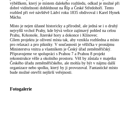
výběžkem, který je místem dalekého rozhledu, odkud je možné při
dobré viditelnosti dohlédnout na Říp a České Středohoří. Tento
rozhled při své návštěvě Ládví roku 1835 obdivoval i Karel Hynek
Mácha.
Místo je nejen úžasné historicky a přírodně, ale jedná se i o druhý
nejvyšší vrchol Prahy, kde bývá velice zajímavý pohled na celou
Prahu, Krkonoše, Jizerské hory a dokonce i Klínovec.
Cílem projektu je oživení místa tak, aby vznikla rozhledna a místo
pro relaxaci a pro pikniky. V současnosti je věžička v pronájmu
Ministerstva vnitra a vlastníkem je Český úřad zeměměřičský.
Připravujeme ve spolupráci s Prahou 7 a Prahou 8 projekt
rekonstrukce věže a okolního prostoru. Věž by zůstala v majetku
Českého úřadu zeměměřičského, ale mohla by být v nájmu další
organizace nebo spolku, který by ji provozoval. Fantastické místo
bude možné otevřít nejširší veřejnosti.
Fotogalerie