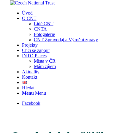
Úvod
O CNT
Lidé CNT
CNTA
Fotogalerie
CNT Zpravodaj a Výroční zprávy
Projekty
Chci se zapojit
INTO Places
Místa v ČR
Mám zájem
Aktuality
Kontakt
Hledat
Menu
Menu
Facebook