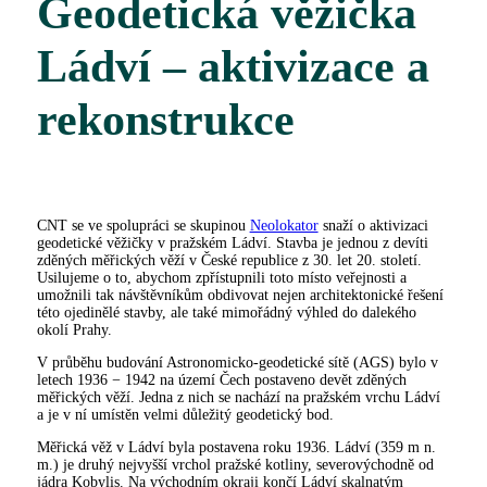
Geodetická věžička
Ládví – aktivizace a
rekonstrukce
CNT se ve spolupráci se skupinou
Neolokator
snaží o aktivizaci
geodetické věžičky v pražském Ládví. Stavba je jednou z devíti
zděných měřických věží v České republice z 30. let 20. století.
Usilujeme o to, abychom zpřístupnili toto místo veřejnosti a
umožnili tak návštěvníkům obdivovat nejen architektonické řešení
této ojedinělé stavby, ale také mimořádný výhled do dalekého
okolí Prahy.
V průběhu budování Astronomicko-geodetické sítě (AGS) bylo v
letech 1936 − 1942 na území Čech postaveno devět zděných
měřických věží. Jedna z nich se nachází na pražském vrchu Ládví
a je v ní umístěn velmi důležitý geodetický bod.
Měřická věž v Ládví byla postavena roku 1936. Ládví (359 m n.
m.) je druhý nejvyšší vrchol pražské kotliny, severovýchodně od
jádra Kobylis. Na východním okraji končí Ládví skalnatým