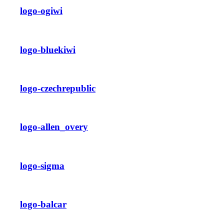
logo-ogiwi
logo-bluekiwi
logo-czechrepublic
logo-allen_overy
logo-sigma
logo-balcar