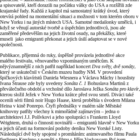
a spisovatelé, kteří dorazili na počátku války do USA a rozšířili zde
krajanské řady. Každá z kapitol má samostatný krátký úvod, který
otevírá pohled na momentální situaci a možnosti v tom kterém oboru v
New Yorku i na jiných místech USA. Samotné medailonky umělců, i
když se věnují autorské tvorbě a úspěchům jednotlivců, jsou ale
zaměřené předevěším na jejich životní osudy, na překážky, které
museli jako emigranti překonat a jejich úsilí adaptovat se v nové
společnosti.
Publikace, příjemná do ruky, úspěšně provázela jednotlivé akce
malého festivalu, věnovaného vzpomínaným umělcům. K
nějvýznamnější z nich patřil například koncert
Dva světy, dvě sonáty
,
který se uskutečnil v Českém muzeu hudby NM. V provedení
špičkových klavíristů Daniela Wiesnera a Václava Máchy i houslisty
Ivana Štrause zde byly uvedeny
Sonáta č. 1
Bohuslava Martinů z
převálečného období a vrcholné dílo Jaroslava Ježka
Sonáta pro klavír
,
kterou složil Ježek v New Yorku krátce před svou smrtí. Diváci také
ocenili sérii filmů noir Hugo Haase, která proběhla s úvodem Milana
Heina v kině Ponrepo. Čtyři přednášky v malém sále Městské
knihovny patřily všechny k mimořádně zajímavým – jedna o
architektovi J.J. Polívkovi a jeho spolupráci s Frankem Lloyd
Wrightem, druhá o činnosti novinářů – emigrantů hlavně v New Yorku
a jejich účasti na formování podoby deníku New Yorské Listy.
Následující dvě byly spojené s promítáním: animovaného filmu Paula
fierligera
Kresleno z paměti
a filmu s Jiřím Voskovcem
Byl jsem