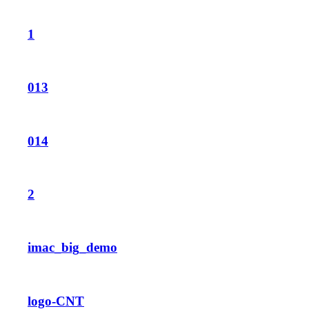
1
013
014
2
imac_big_demo
logo-CNT