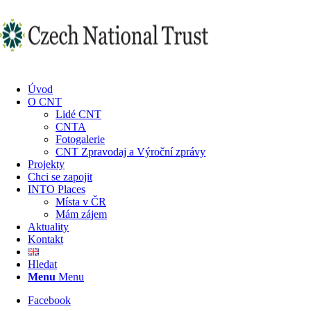
Úvod
O CNT
Lidé CNT
CNTA
Fotogalerie
CNT Zpravodaj a Výroční zprávy
Projekty
Chci se zapojit
INTO Places
Místa v ČR
Mám zájem
Aktuality
Kontakt
Hledat
Menu
Menu
Facebook