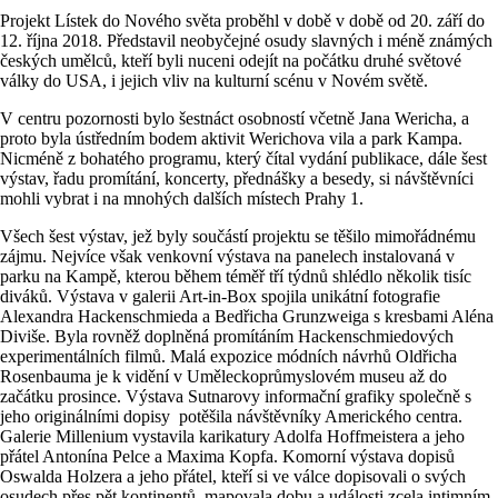
Projekt Lístek do Nového světa proběhl v době v době od 20. září do
12. října 2018. Představil neobyčejné osudy slavných i méně známých
českých umělců, kteří byli nuceni odejít na počátku druhé světové
války do USA, i jejich vliv na kulturní scénu v Novém světě.
V centru pozornosti bylo šestnáct osobností včetně Jana Wericha, a
proto byla ústředním bodem aktivit Werichova vila a park Kampa.
Nicméně z bohatého programu, který čítal vydání publikace, dále šest
výstav, řadu promítání, koncerty, přednášky a besedy, si návštěvníci
mohli vybrat i na mnohých dalších místech Prahy 1.
Všech šest výstav, jež byly součástí projektu se těšilo mimořádnému
zájmu. Nejvíce však venkovní výstava na panelech instalovaná v
parku na Kampě, kterou během téměř tří týdnů shlédlo několik tisíc
diváků. Výstava v galerii Art-in-Box spojila unikátní fotografie
Alexandra Hackenschmieda a Bedřicha Grunzweiga s kresbami Aléna
Diviše. Byla rovněž doplněná promítáním Hackenschmiedových
experimentálních filmů. Malá expozice módních návrhů Oldřicha
Rosenbauma je k vidění v Uměleckoprůmyslovém museu až do
začátku prosince. Výstava Sutnarovy informační grafiky společně s
jeho originálními dopisy potěšila návštěvníky Amerického centra.
Galerie Millenium vystavila karikatury Adolfa Hoffmeistera a jeho
přátel Antonína Pelce a Maxima Kopfa. Komorní výstava dopisů
Oswalda Holzera a jeho přátel, kteří si ve válce dopisovali o svých
osudech přes pět kontinentů, mapovala dobu a události zcela intimním