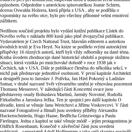
způsobem. Odpoledne s americkou spisovatelkou Joanie Schirm,
dcerou Oswalda Holzera, která přijela z USA , aby se podělila o
vzpomínky na svého otce, bylo pro všechny přítomné velmi emotivní
zážitkem.
Nedílnou součástí projektu bylo vydání knižní publikace Lístek do
Nového světa v nákladu 800 kusů jako plně dvojazyčná publikace.
Vydavatelem je Czech National Trust, hlavním editorem a autorkou
úvodních textů je Eva Heyd. Na knize se podílelo svými autorskými
příspěvky 16 různých autorů, kteří byli vždy odborníky na dané téma.
Kniha úvodem zhodnocuje dané historické období a popisuje složitou
situaci, která vznikla po mnichovské dohodě v roce 1938 jak v
Čechách, tak v USA. Dále je publikace členěna do několika sekcí, v
nichž pak představuje jednotlivé osobnosti. V první kapitole Architekti
a designéři jsou to Jaroslav J. Polívka, Jan Hird Pokorný a Ladislav
Sutnar, v druhé nazvané Svět výtvarného umění je věnována pozornost
Thomasu Messerovi. V náledující části Koncertní ovace jsou
představeny osudy Bohuslava Martinů, Jarmily Novotné, Rudolfa
Firkušného a Jaroslava Ježka. Ten je spojnicí pro další kapitolu O
divadle, která se věnuje Janu Werichovi a Jiřímu Voskovcovi. V části
nazvané Fotografové a filmaři jsou uvedeny příběhy Alexandra
Hackenschmieda, Hugo Haase, Bedřicha Grünzweiga a Paula
Fierlingra. Jedna z kapitol se také věnuje módě – jejím protagonistou je
Oldřich Rosenbaum. Konečně v závěrečné části jsou uvedeni
publicisté – samostatně Adolf Hoffmeister a jako celá skupina novináři