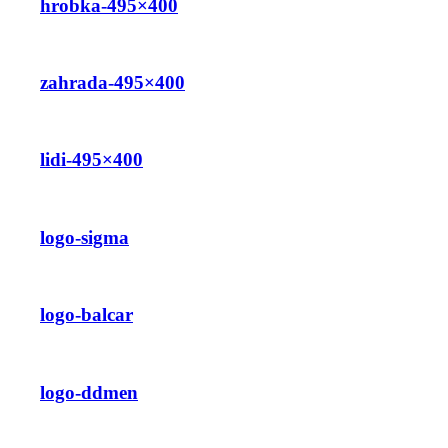
hrobka-495×400
zahrada-495×400
lidi-495×400
logo-sigma
logo-balcar
logo-ddmen