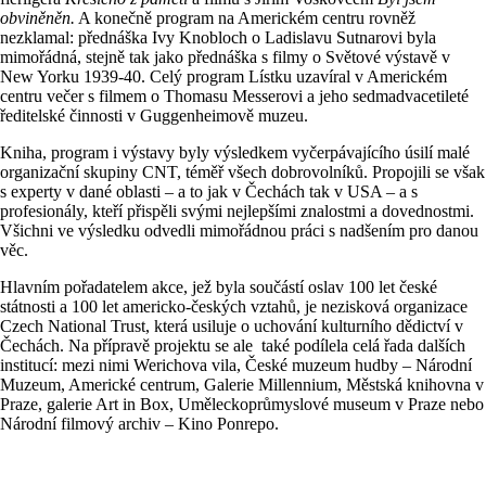
obviněněn.
A konečně program na Americkém centru rovněž
nezklamal: přednáška Ivy Knobloch o Ladislavu Sutnarovi byla
mimořádná, stejně tak jako přednáška s filmy o Světové výstavě v
New Yorku 1939-40. Celý program Lístku uzavíral v Americkém
centru večer s filmem o Thomasu Messerovi a jeho sedmadvacetileté
ředitelské činnosti v Guggenheimově muzeu.
Kniha, program i výstavy byly výsledkem vyčerpávajícího úsilí malé
organizační skupiny CNT, téměř všech dobrovolníků. Propojili se však
s experty v dané oblasti – a to jak v Čechách tak v USA – a s
profesionály, kteří přispěli svými nejlepšími znalostmi a dovednostmi.
Všichni ve výsledku odvedli mimořádnou práci s nadšením pro danou
věc.
Hlavním pořadatelem akce, jež byla součástí oslav 100 let české
státnosti a 100 let americko-českých vztahů, je nezisková organizace
Czech National Trust, která usiluje o uchování kulturního dědictví v
Čechách. Na přípravě projektu se ale také podílela celá řada dalších
institucí: mezi nimi Werichova vila, České muzeum hudby – Národní
Muzeum, Americké centrum, Galerie Millennium, Městská knihovna v
Praze, galerie Art in Box, Uměleckoprůmyslové museum v Praze nebo
Národní filmový archiv – Kino Ponrepo.