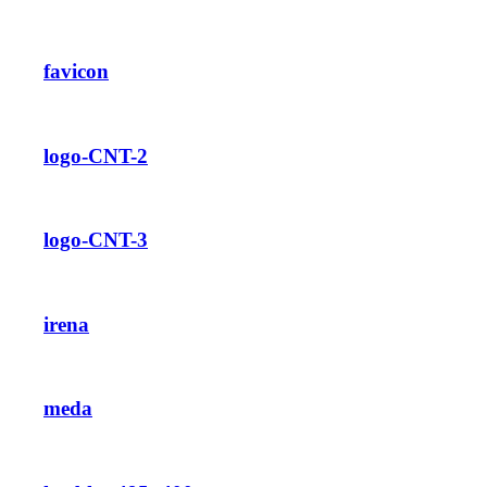
favicon
logo-CNT-2
logo-CNT-3
irena
meda